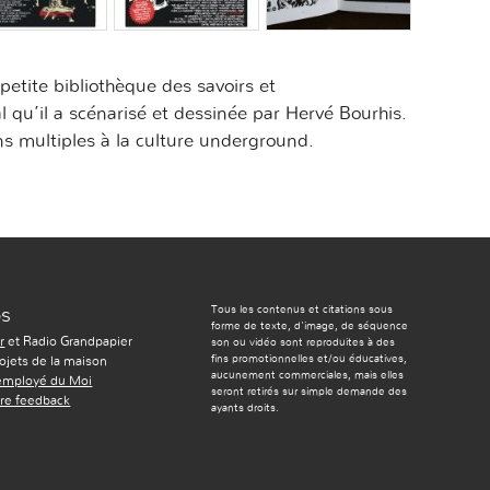
petite bibliothèque des savoirs et
al qu’il a scénarisé et dessinée par Hervé Bourhis.
s multiples à la culture underground.
Tous les contenus et citations sous
os
forme de texte, d'image, de séquence
r
et Radio Grandpapier
son ou vidéo sont reproduites à des
fins promotionnelles et/ou éducatives,
ojets de la maison
aucunement commerciales, mais elles
'employé du Moi
seront retirés sur simple demande des
re feedback
ayants droits.