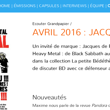
HOME
ÉMISSIONS
CAPSULES
INTERVIEWS
ÉQUIPE
Ecouter Grandpapier
/
AVRIL 2016 : JA
Un invité de marque : Jacques de P
Heavy Metal : de Black Sabbath au 
dans la collection La petite Bédét
de discuter BD avec ce défenseur 
Nouveautés
Maxime nous parle de la revue
Pandora
c