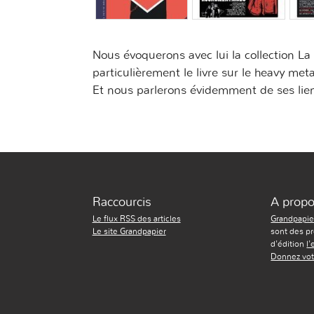
Nous évoquerons avec lui la collection La 
particulièrement le livre sur le heavy met
Et nous parlerons évidemment de ses lien
Raccourcis
A prop
Le flux RSS des articles
Grandpapie
Le site Grandpapier
sont des pr
d'édition
l
Donnez vot