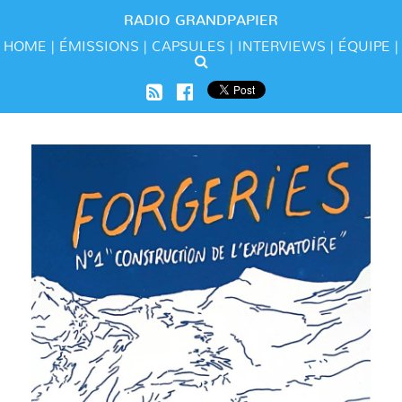
RADIO GRANDPAPIER
HOME
ÉMISSIONS
CAPSULES
INTERVIEWS
ÉQUIPE