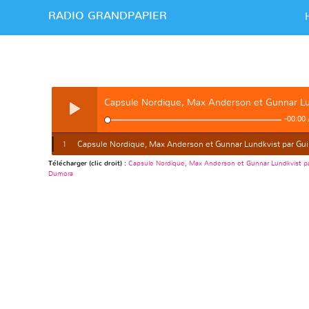
RADIO GRANDPAPIER
-
00:00
1
Capsule Nordique, Max Anderson et Gunnar Lundkvist par Gu
Télécharger (clic droit) :
Capsule Nordique, Max Anderson et Gunnar Lundkvist pa
Dumora
Dumora