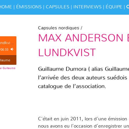
HOME
ÉMISSIONS
CAPSULES
INTERVIEWS
ÉQUIPE
Capsules nordiques
/
MAX ANDERSON 
Capsule Nordique, Max Anderson et Gunnar Lundkvist par Guillaume Dumora
LUNDKVIST
/
06:33
illaume
Guillaume Dumora ( alias Guillaume
r Guillaume
l’arrivée des deux auteurs suédoi
catalogue de l’association.
C’était en juin 2011, lors d’une émission e
nous avons eu l’occasion d’enregistrer un