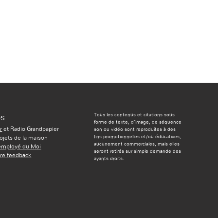
Tous les contenus et citations sous
os
forme de texte, d'image, de séquence
r
et Radio Grandpapier
son ou vidéo sont reproduites à des
fins promotionnelles et/ou éducatives,
ojets de la maison
aucunement commerciales, mais elles
'employé du Moi
seront retirés sur simple demande des
re feedback
ayants droits.