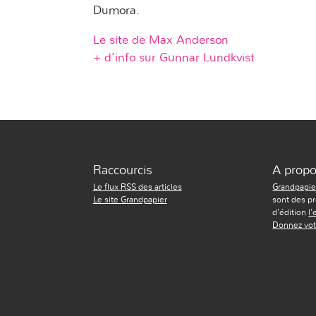
Dumora.
Le site de Max Anderson
+ d’info sur Gunnar Lundkvist
Raccourcis
A prop
Le flux RSS des articles
Grandpapie
Le site Grandpapier
sont des pr
d'édition
l
Donnez vot