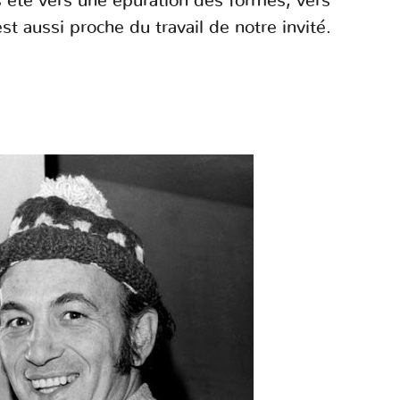
urs été vers une épuration des formes, vers
st aussi proche du travail de notre invité.