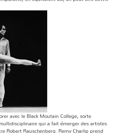
er avec le Black Moutain College, sorte
ultidisciplinaire qui a fait émerger des artistes
tre Robert Rauschenberg. Remy Charlip prend