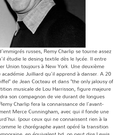
d’immigrés russes, Remy Charlip se tourne assez
’il étudie le desing textile dès le lycée. Il entre
oper Union toujours à New York. Une deuxième
use académie Juilliard qu’il apprend à danser. A 20
eiffel" de Jean Cocteau et dans "the only jalousy of
tition musicale de Lou Harrisson, figure majeure
ndra son compagnon de vie durant de longues
emy Charlip fera la connaissance de l’avant-
mment Merce Cunningham, avec qui il fonde une
rd’hui. (pour ceux qui ne connaissent rien à la
omme le chorégraphe ayant opéré la transition
mporaine, en équivalent bd, on peut dire Lewis