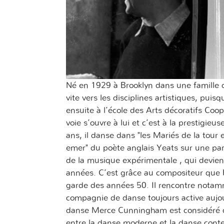
Né en 1929 à Brooklyn dans une famille 
vite vers les disciplines artistiques, puisqu
ensuite à l’école des Arts décoratifs Co
voie s’ouvre à lui et c’est à la prestigie
ans, il danse dans "les Mariés de la tour 
emer" du poète anglais Yeats sur une par
de la musique expérimentale , qui devie
années. C’est grâce au compositeur que R
garde des années 50. Il rencontre nota
compagnie de danse toujours active aujou
danse Merce Cunningham est considéré c
entre la danse moderne et la danse conte