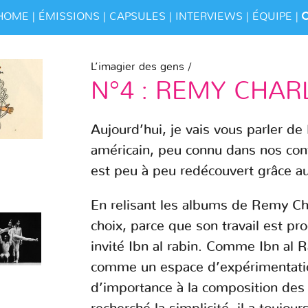
HOME
ÉMISSIONS
CAPSULES
INTERVIEWS
ÉQUIPE
L’imagier des gens
/
N°4 : REMY CHAR
Aujourd’hui, je vais vous parler de
américain, peu connu dans nos cont
est peu à peu redécouvert grâce a
En relisant les albums de Remy Char
choix, parce que son travail est pr
invité Ibn al rabin. Comme Ibn al R
comme un espace d’expérimentatio
d’importance à la composition des 