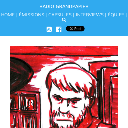
RADIO GRANDPAPIER
HOME
ÉMISSIONS
CAPSULES
INTERVIEWS
ÉQUIPE