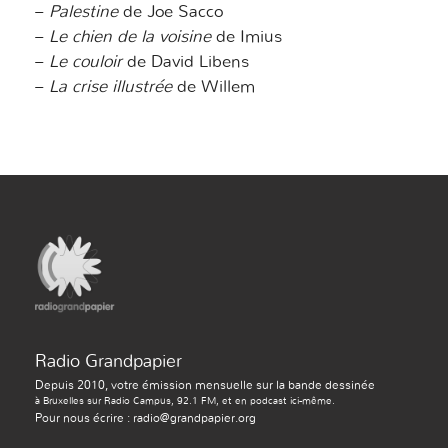
–
Palestine
de Joe Sacco
–
Le chien de la voisine
de Imius
–
Le couloir
de David Libens
–
La crise illustrée
de Willem
Radio Grandpapier
Depuis 2010, votre émission mensuelle sur la bande dessinée
à Bruxelles sur Radio Campus, 92.1 FM, et en podcast ici-même.
Pour nous écrire : radio@grandpapier.org